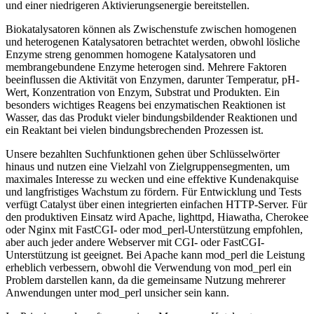
und einer niedrigeren Aktivierungsenergie bereitstellen.
Biokatalysatoren können als Zwischenstufe zwischen homogenen
und heterogenen Katalysatoren betrachtet werden, obwohl lösliche
Enzyme streng genommen homogene Katalysatoren und
membrangebundene Enzyme heterogen sind. Mehrere Faktoren
beeinflussen die Aktivität von Enzymen, darunter Temperatur, pH-
Wert, Konzentration von Enzym, Substrat und Produkten. Ein
besonders wichtiges Reagens bei enzymatischen Reaktionen ist
Wasser, das das Produkt vieler bindungsbildender Reaktionen und
ein Reaktant bei vielen bindungsbrechenden Prozessen ist.
Unsere bezahlten Suchfunktionen gehen über Schlüsselwörter
hinaus und nutzen eine Vielzahl von Zielgruppensegmenten, um
maximales Interesse zu wecken und eine effektive Kundenakquise
und langfristiges Wachstum zu fördern. Für Entwicklung und Tests
verfügt Catalyst über einen integrierten einfachen HTTP-Server. Für
den produktiven Einsatz wird Apache, lighttpd, Hiawatha, Cherokee
oder Nginx mit FastCGI- oder mod_perl-Unterstützung empfohlen,
aber auch jeder andere Webserver mit CGI- oder FastCGI-
Unterstützung ist geeignet. Bei Apache kann mod_perl die Leistung
erheblich verbessern, obwohl die Verwendung von mod_perl ein
Problem darstellen kann, da die gemeinsame Nutzung mehrerer
Anwendungen unter mod_perl unsicher sein kann.