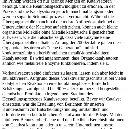
Im Prinzip werden oft nur geringe Mengen an Katalysatoren
benötigt, um die Reaktionsgeschwindigkeit zu erhöhen. In der
Praxis sind die Katalysatoren jedoch manchmal langsam oder
werden sogar in Sekundärprozessen verbraucht. Während die
Übergangsmetalle manchmal die meiste Aufmerksamkeit bei der
Untersuchung der Katalyse auf sich ziehen, können auch kleine
organische Moleküle ohne Metalle katalytische Eigenschaften
aufweisen, wie die Tatsache zeigt, dass viele Enzyme keine
Übergangsmetalle enthalten. Anfang der 2000er Jahre galten diese
Organokatalysatoren als “neue Generation” und sind
konkurrenzfähig zu herkömmlichen metall(-ionen)-haltigen
Katalysatoren. Es wird angenommen, dass Organokatalysatoren
ähnlich wie metallfreie Enzyme funktionieren, indem sie z.
Vorkatalysatoren sind einfacher zu lagern, lassen sich aber leicht in
situ aktivieren. Aufgrund dieses Voraktivierungsschritts ist bei vielen
katalytischen Reaktionen eine Induktionsphase erforderlich.
Schätzungen zufolge sind bei 90 % aller kommerziell hergestellten
chemischen Produkte in irgendeinem Stadium des
Herstellungsprozesses Katalysatoren beteiligt. Bevor wir Catalyst
einsetzten, war die Erstellung von Berichten für unseren
Kundenstamm zur Entscheidungsfindung umständlich und
erforderte einen beträchtlichen Zeitaufwand für die Pflege. Mit der
intuitiven Benutzeroberfläche und den flexiblen Berichtsfunktionen
von Catalyst kann nun jeder in unserem Unternehmen unsere