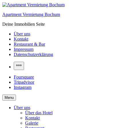
Skip
to
Apartment Vermietung Bochum
content
Deine Immobilien Seite
Über uns
Kontakt
Restaurant & Bar
Impressum
Datenschutzerklärung
More
Foursquare
Tripadvisor
Instagram
Menu
Über uns
Über das Hotel
Kontakt
Galerie