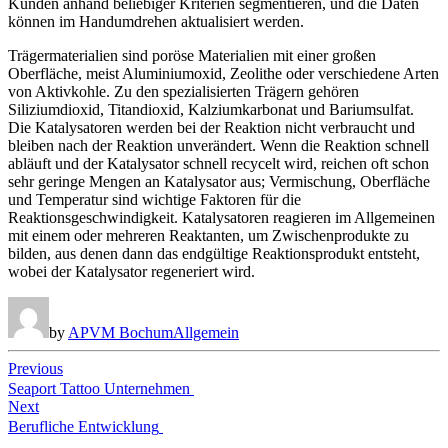
Kunden anhand beliebiger Kriterien segmentieren, und die Daten
können im Handumdrehen aktualisiert werden.
Trägermaterialien sind poröse Materialien mit einer großen
Oberfläche, meist Aluminiumoxid, Zeolithe oder verschiedene Arten
von Aktivkohle. Zu den spezialisierten Trägern gehören
Siliziumdioxid, Titandioxid, Kalziumkarbonat und Bariumsulfat.
Die Katalysatoren werden bei der Reaktion nicht verbraucht und
bleiben nach der Reaktion unverändert. Wenn die Reaktion schnell
abläuft und der Katalysator schnell recycelt wird, reichen oft schon
sehr geringe Mengen an Katalysator aus; Vermischung, Oberfläche
und Temperatur sind wichtige Faktoren für die
Reaktionsgeschwindigkeit. Katalysatoren reagieren im Allgemeinen
mit einem oder mehreren Reaktanten, um Zwischenprodukte zu
bilden, aus denen dann das endgültige Reaktionsprodukt entsteht,
wobei der Katalysator regeneriert wird.
by
APVM Bochum
Allgemein
Beitragsnavigation
Previous
Seaport Tattoo Unternehmen
Next
Berufliche Entwicklung