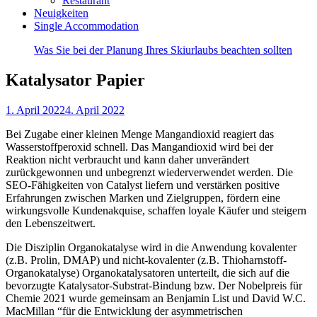
Restaurant
Neuigkeiten
Single Accommodation
Was Sie bei der Planung Ihres Skiurlaubs beachten sollten
Katalysator Papier
1. April 2022
4. April 2022
Bei Zugabe einer kleinen Menge Mangandioxid reagiert das
Wasserstoffperoxid schnell. Das Mangandioxid wird bei der
Reaktion nicht verbraucht und kann daher unverändert
zurückgewonnen und unbegrenzt wiederverwendet werden. Die
SEO-Fähigkeiten von Catalyst liefern und verstärken positive
Erfahrungen zwischen Marken und Zielgruppen, fördern eine
wirkungsvolle Kundenakquise, schaffen loyale Käufer und steigern
den Lebenszeitwert.
Die Disziplin Organokatalyse wird in die Anwendung kovalenter
(z.B. Prolin, DMAP) und nicht-kovalenter (z.B. Thioharnstoff-
Organokatalyse) Organokatalysatoren unterteilt, die sich auf die
bevorzugte Katalysator-Substrat-Bindung bzw. Der Nobelpreis für
Chemie 2021 wurde gemeinsam an Benjamin List und David W.C.
MacMillan “für die Entwicklung der asymmetrischen