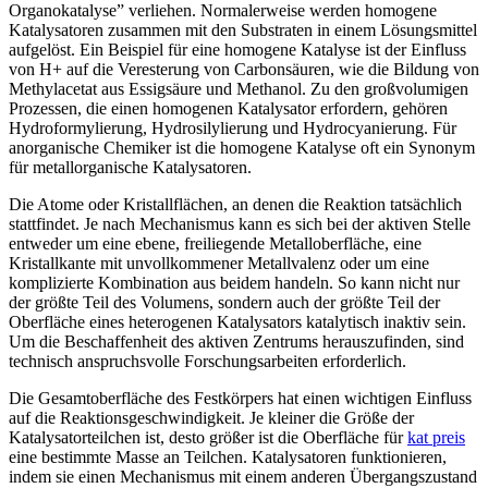
Organokatalyse” verliehen. Normalerweise werden homogene
Katalysatoren zusammen mit den Substraten in einem Lösungsmittel
aufgelöst. Ein Beispiel für eine homogene Katalyse ist der Einfluss
von H+ auf die Veresterung von Carbonsäuren, wie die Bildung von
Methylacetat aus Essigsäure und Methanol. Zu den großvolumigen
Prozessen, die einen homogenen Katalysator erfordern, gehören
Hydroformylierung, Hydrosilylierung und Hydrocyanierung. Für
anorganische Chemiker ist die homogene Katalyse oft ein Synonym
für metallorganische Katalysatoren.
Die Atome oder Kristallflächen, an denen die Reaktion tatsächlich
stattfindet. Je nach Mechanismus kann es sich bei der aktiven Stelle
entweder um eine ebene, freiliegende Metalloberfläche, eine
Kristallkante mit unvollkommener Metallvalenz oder um eine
komplizierte Kombination aus beidem handeln. So kann nicht nur
der größte Teil des Volumens, sondern auch der größte Teil der
Oberfläche eines heterogenen Katalysators katalytisch inaktiv sein.
Um die Beschaffenheit des aktiven Zentrums herauszufinden, sind
technisch anspruchsvolle Forschungsarbeiten erforderlich.
Die Gesamtoberfläche des Festkörpers hat einen wichtigen Einfluss
auf die Reaktionsgeschwindigkeit. Je kleiner die Größe der
Katalysatorteilchen ist, desto größer ist die Oberfläche für
kat preis
eine bestimmte Masse an Teilchen. Katalysatoren funktionieren,
indem sie einen Mechanismus mit einem anderen Übergangszustand