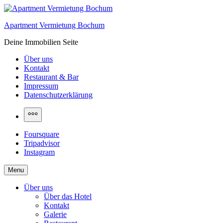
Skip
to
Apartment Vermietung Bochum
content
Deine Immobilien Seite
Über uns
Kontakt
Restaurant & Bar
Impressum
Datenschutzerklärung
More
Foursquare
Tripadvisor
Instagram
Menu
Über uns
Über das Hotel
Kontakt
Galerie